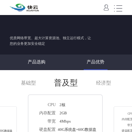
域名主机
VPS
云服务器
云数据库
云存储
SSL
域名
国内主机
香港主机
美国主机
云虚拟主机
云空间
快云VPS
云服务器
云数据库
对象存储
SSL
优质网络带宽、超大计算资源池、独立运行模式，让
您的业务更加安全稳定
产品选购
产品优势
普及型
基础型
经济型
CPU
2核
内存配置
2GB
CP
内存配
带宽
4Mbps
带
硬盘配置
40G系统盘+60G数据盘
30G数据盘
硬盘配